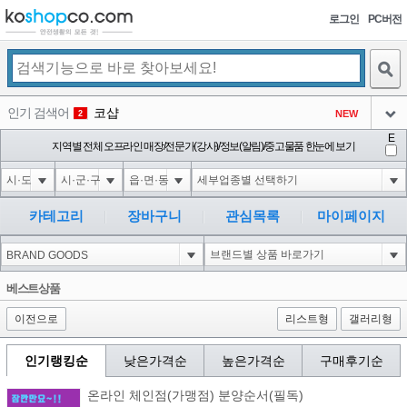
로그인
PC버전
검색
인기 검색어
코샵
NEW
2
아이콘
E
익스
지역별 전체 오프라인 매장/전문가(강사)/정보(알림)/중고물품 한눈에 보기
3
3
아이콘
1-1); waitfor delay '0:0:15' --
1
4
아이콘
10'XOR(1*if(now()=sysdate(),sleep(15),0))XOR'Z
1
5
카테고리
장바구니
관심목록
마이페이지
아이콘
1*DBMS_PIPE.RECEIVE_MESSAGE(CHR(99)||CHR(99)||CHR(99),15)
1
6
아이콘
1
45
1
베스트상품
아이콘
이전으로
리스트형
갤러리형
인기랭킹순
낮은가격순
높은가격순
구매후기순
온라인 체인점(가맹점) 분양순서(필독)