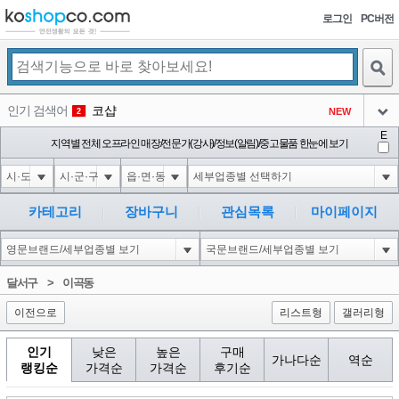
로그인
PC버전
검색
인기 검색어
코샵
NEW
2
아이콘
E
익스
지역별 전체 오프라인 매장/전문가(강사)/정보(알림)/중고물품 한눈에 보기
3
3
아이콘
1-1); waitfor delay '0:0:15' --
1
4
아이콘
10'XOR(1*if(now()=sysdate(),sleep(15),0))XOR'Z
1
5
카테고리
장바구니
관심목록
마이페이지
아이콘
1*DBMS_PIPE.RECEIVE_MESSAGE(CHR(99)||CHR(99)||CHR(99),15)
1
6
아이콘
1
45
1
달서구
>
이곡동
아이콘
이전으로
리스트형
갤러리형
인기
낮은
높은
구매
가나다순
역순
랭킹순
가격순
가격순
후기순