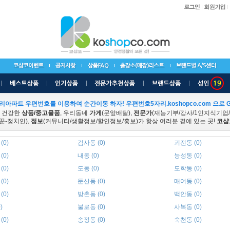
리아파트 우편번호를 이용하여 순간이동 하자! 우편번호5자리.koshopco.com 으로 G
 건강한
상품/중고물품
, 우리동네
가게
(문앞배달),
전문가
(재능기부/강사/1인지식기업
꾼-정치인),
정보
(커뮤니티/생활정보/할인정보/홍보)가 항상 여러분 곁에 있는 곳!
코샵
(0)
검사동 (0)
괴전동 (0)
(0)
내동 (0)
능성동 (0)
(0)
도동 (0)
도학동 (0)
(0)
둔산동 (0)
매여동 (0)
(0)
방촌동 (0)
백안동 (0)
)
불로동 (0)
사복동 (0)
(0)
송정동 (0)
숙천동 (0)