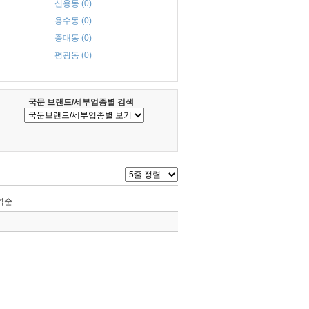
신용동 (0)
용수동 (0)
중대동 (0)
평광동 (0)
국문 브랜드/세부업종별 검색
역순