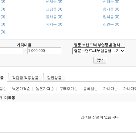
(0)
신서동 (0)
신암동 (0)
(0)
신평동 (0)
용게동 (0)
(0)
율하동 (0)
입석동 (0)
(0)
지저동 (0)
진인동 (0)
(0)
가격대별
영문 브랜드/세부업종별 검색
~
품
적립금 적용상품
할인상품
품순
|
낮은가격순
|
높은가격순
|
구매후기순
|
등록일순
|
가나다순
|
가나다
0개
미곡동
검색된 상품이 없습니다.