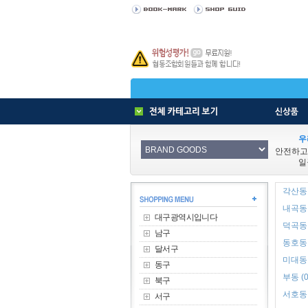
우
안전하고
일
각산동 
내곡동 
대구광역시입니다
덕곡동 
남구
동호동 
달서구
미대동 
동구
부동 (0
북구
서호동 
서구