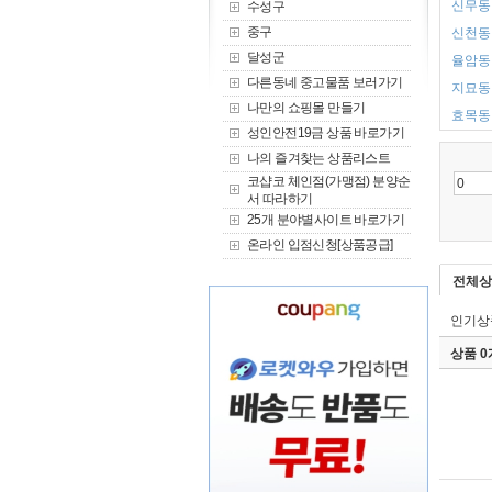
신무동 
수성구
중구
신천동 
달성군
율암동 
다른동네 중고물품 보러가기
지묘동 
나만의 쇼핑몰 만들기
효목동 
성인안전19금 상품 바로가기
나의 즐겨찾는 상품리스트
코샵코 체인점(가맹점) 분양순
서 따라하기
25개 분야별사이트 바로가기
온라인 입점신청[상품공급]
전체상
인기상
상품 