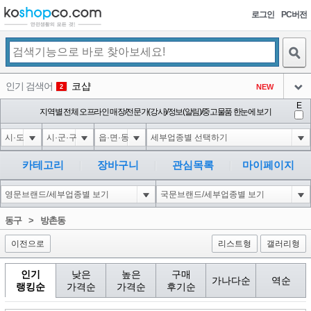
로그인
PC버전
검색
인기 검색어
코샵
NEW
2
아이콘
E
익스
지역별 전체 오프라인 매장/전문가(강사)/정보(알림)/중고물품 한눈에 보기
3
3
아이콘
1-1); waitfor delay '0:0:15' --
1
4
아이콘
10'XOR(1*if(now()=sysdate(),sleep(15),0))XOR'Z
1
5
카테고리
장바구니
관심목록
마이페이지
아이콘
1*DBMS_PIPE.RECEIVE_MESSAGE(CHR(99)||CHR(99)||CHR(99),15)
1
6
아이콘
1
45
1
동구
>
방촌동
아이콘
이전으로
리스트형
갤러리형
인기
낮은
높은
구매
가나다순
역순
랭킹순
가격순
가격순
후기순