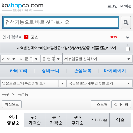
로그인
PC버전
검색
인기 검색어
코샵
NEW
2
아이콘
E
익스
지역별 전체 오프라인 매장/전문가(강사)/정보(알림)/중고물품 한눈에 보기
3
3
아이콘
1-1); waitfor delay '0:0:15' --
1
4
아이콘
10'XOR(1*if(now()=sysdate(),sleep(15),0))XOR'Z
1
5
카테고리
장바구니
관심목록
마이페이지
아이콘
1*DBMS_PIPE.RECEIVE_MESSAGE(CHR(99)||CHR(99)||CHR(99),15)
1
6
아이콘
1
45
1
동구
>
능성동
아이콘
이전으로
리스트형
갤러리형
인기
낮은
높은
구매
가나다순
역순
랭킹순
가격순
가격순
후기순