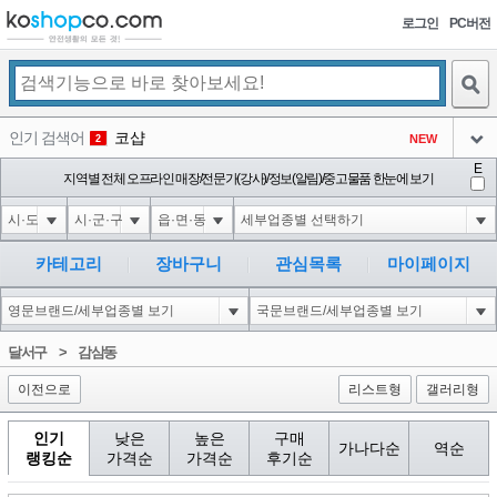
로그인
PC버전
검색
인기 검색어
코샵
NEW
2
아이콘
E
익스
지역별 전체 오프라인 매장/전문가(강사)/정보(알림)/중고물품 한눈에 보기
3
3
아이콘
1-1); waitfor delay '0:0:15' --
1
4
아이콘
10'XOR(1*if(now()=sysdate(),sleep(15),0))XOR'Z
1
5
카테고리
장바구니
관심목록
마이페이지
아이콘
1*DBMS_PIPE.RECEIVE_MESSAGE(CHR(99)||CHR(99)||CHR(99),15)
1
6
아이콘
1
45
1
달서구
>
감삼동
아이콘
이전으로
리스트형
갤러리형
인기
낮은
높은
구매
가나다순
역순
랭킹순
가격순
가격순
후기순