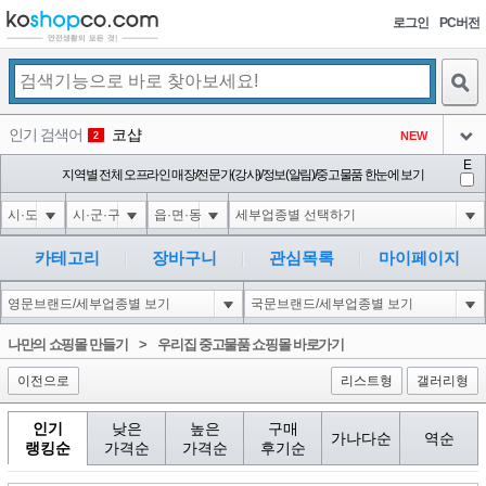
로그인
PC버전
검색
인기 검색어
코샵
NEW
2
아이콘
E
익스
지역별 전체 오프라인 매장/전문가(강사)/정보(알림)/중고물품 한눈에 보기
3
3
아이콘
1-1); waitfor delay '0:0:15' --
1
4
아이콘
10'XOR(1*if(now()=sysdate(),sleep(15),0))XOR'Z
1
5
카테고리
장바구니
관심목록
마이페이지
아이콘
1*DBMS_PIPE.RECEIVE_MESSAGE(CHR(99)||CHR(99)||CHR(99),15)
1
6
아이콘
1
45
1
나만의 쇼핑몰 만들기
>
우리집 중고물품 쇼핑몰 바로가기
아이콘
이전으로
리스트형
갤러리형
인기
낮은
높은
구매
가나다순
역순
랭킹순
가격순
가격순
후기순