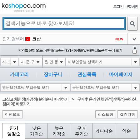
로그인
PC버전
검색
인기 검색어
코샵
NEW
2
아이콘
E
익스
지역별 전체 오프라인 매장/전문가(강사)/정보(알림)/중고물품 한눈에 보기
3
3
아이콘
1-1); waitfor delay '0:0:15' --
1
4
아이콘
10'XOR(1*if(now()=sysdate(),sleep(15),0))XOR'Z
1
5
카테고리
장바구니
관심목록
마이페이지
아이콘
1*DBMS_PIPE.RECEIVE_MESSAGE(CHR(99)||CHR(99)||CHR(99),15)
1
6
아이콘
1
45
1
코샵코 체인점(가맹점) 분양순서 따라하기
>
구매후 온라인 체인점(가맹점) 분양신
아이콘
청(계약) 바로가기
이전으로
리스트형
갤러리형
인기
낮은
높은
구매
가나다순
역순
랭킹순
가격순
가격순
후기순