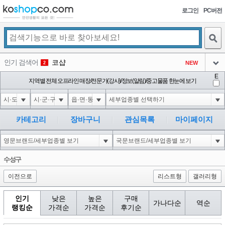
로그인
PC버전
검색
인기 검색어
코샵
NEW
2
아이콘
E
익스
지역별 전체 오프라인 매장/전문가(강사)/정보(알림)/중고물품 한눈에 보기
3
3
아이콘
1-1); waitfor delay '0:0:15' --
1
4
아이콘
10'XOR(1*if(now()=sysdate(),sleep(15),0))XOR'Z
1
5
카테고리
장바구니
관심목록
마이페이지
아이콘
1*DBMS_PIPE.RECEIVE_MESSAGE(CHR(99)||CHR(99)||CHR(99),15)
1
6
아이콘
1
45
1
수성구
아이콘
이전으로
리스트형
갤러리형
인기
낮은
높은
구매
가나다순
역순
랭킹순
가격순
가격순
후기순