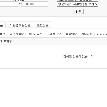
~
품
적립금 적용상품
할인상품
품순
|
낮은가격순
|
높은가격순
|
구매후기순
|
등록일순
|
가나다순
|
가나다
0개
호림동
검색된 상품이 없습니다.