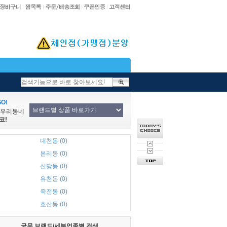
O!
/우리동네
코!
대천동 (0)
본리동 (0)
신당동 (0)
유천동 (0)
죽전동 (0)
호산동 (0)
국문 브랜드/세부업종별 검색