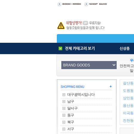
우
안전하고
일
갈산동 
도원동 
대구광역시입니다
상인동 
남구
용산동 
달서구
이곡동 
동구
진천동 
북구
서구