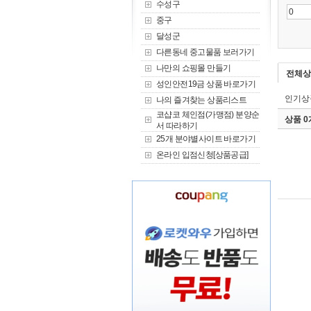
수성구
중구
달성군
다른동네 중고물품 보러가기
나만의 쇼핑몰 만들기
전체상
성인안전19금 상품 바로가기
인기상
나의 즐겨찾는 상품리스트
코샵코 체인점(가맹점) 분양순
상품 
서 따라하기
25개 분야별사이트 바로가기
온라인 입점신청[상품공급]