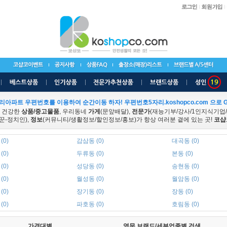
리아파트 우편번호를 이용하여 순간이동 하자! 우편번호5자리.koshopco.com 으로 G
 건강한
상품/중고물품
, 우리동네
가게
(문앞배달),
전문가
(재능기부/강사/1인지식기업
꾼-정치인),
정보
(커뮤니티/생활정보/할인정보/홍보)가 항상 여러분 곁에 있는 곳!
코샵
(0)
감삼동 (0)
대곡동 (0)
(0)
두류동 (0)
본동 (0)
(0)
성당동 (0)
송현동 (0)
(0)
월성동 (0)
월암동 (0)
(0)
장기동 (0)
장동 (0)
(0)
파호동 (0)
호림동 (0)
가격대별
영문 브랜드/세부업종별 검색