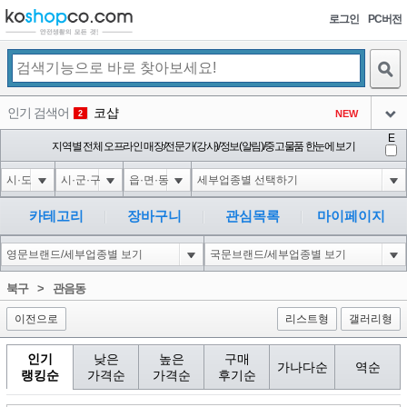
로그인
PC버전
검색
인기 검색어
코샵
NEW
2
아이콘
E
익스
지역별 전체 오프라인 매장/전문가(강사)/정보(알림)/중고물품 한눈에 보기
3
3
아이콘
1-1); waitfor delay '0:0:15' --
1
4
아이콘
10'XOR(1*if(now()=sysdate(),sleep(15),0))XOR'Z
1
5
카테고리
장바구니
관심목록
마이페이지
아이콘
1*DBMS_PIPE.RECEIVE_MESSAGE(CHR(99)||CHR(99)||CHR(99),15)
1
6
아이콘
1
45
1
북구
>
관음동
아이콘
이전으로
리스트형
갤러리형
인기
낮은
높은
구매
가나다순
역순
랭킹순
가격순
가격순
후기순