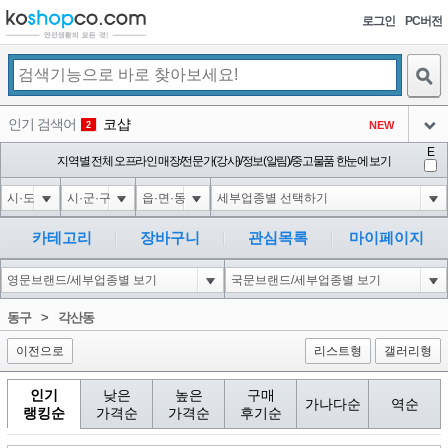
로그인
PC버전
검색
인기 검색어
코샵
NEW
2
아이콘
E
익스
지역별 전체 오프라인 매장/전문가(강사)/정보(알림)/중고물품 한눈에 보기
3
3
아이콘
1-1); waitfor delay '0:0:15' --
1
4
아이콘
10'XOR(1*if(now()=sysdate(),sleep(15),0))XOR'Z
1
5
카테고리
장바구니
관심목록
마이페이지
아이콘
1*DBMS_PIPE.RECEIVE_MESSAGE(CHR(99)||CHR(99)||CHR(99),15)
1
6
아이콘
1
45
1
동구
>
각산동
아이콘
이전으로
리스트형
갤러리형
인기
낮은
높은
구매
가나다순
역순
랭킹순
가격순
가격순
후기순